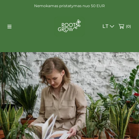
Nemokamas pristatymas nuo 50 EUR
EITI Į TURINĮ
K
LT
(0)
a
l
b
a