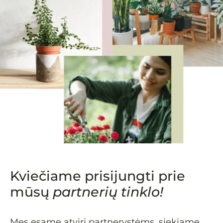
Kviečiame prisijungti prie
mūsų
partnerių tinklo!
Mes esame atviri partnerystėms, siekiame