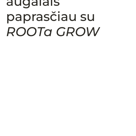
augalais
paprasčiau su
ROOTa GROW
Retesnis
Draugiškas
laistymas
aplinkai
Palaisčius augalą,
Daugkartinis ir
sugeria vandens
perdirbamas
perteklių ir veikia
produktas,
kaip vandens
pagamintas iš