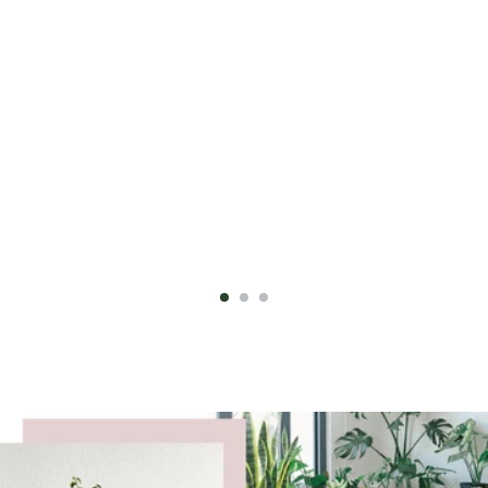
Kambarinių augalų tręšimas ir
Kaip laistyti
persodinimas žiemą: ekspertų
augalus žiemą
patarimai
tinkamą drė
Žiemą augalų priežiūra apima
Laistymas ir 
ne tik laistymą ir šviesą –
svarbūs veiks
būtina koreguoti tręšimą,
sveikatai žie
Skaityti daugiau
Skaityti daugi
atidžiai elgtis su persodinimu ir
oro ir sulėtė
stebėti augalus, ar nėra ligų
būtina tinkam
požymių...
priežiūrą, ka
perlaistymo ar