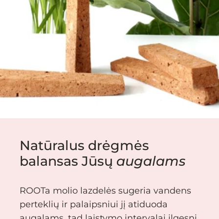
Natūralus drėgmės
balansas Jūsų
augalams
ROOTa molio lazdelės sugeria vandens
perteklių ir palaipsniui jį atiduoda
augalams, tad laistymo intervalai ilgesni,