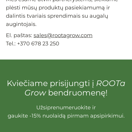
plėsti mūsų produktų pasiekiamumą ir
dalintis tvariais sprendimais su augalų
augintojais.
El. paštas:
sales@rootagrow.com
Tel.: +370 678 23 250
Kviečiame prisijungti į
ROOTa
Grow
bendruomenę!
Užsiprenumeruokite ir
gaukite -15% nuolaidą pirmam apsipirkimui.